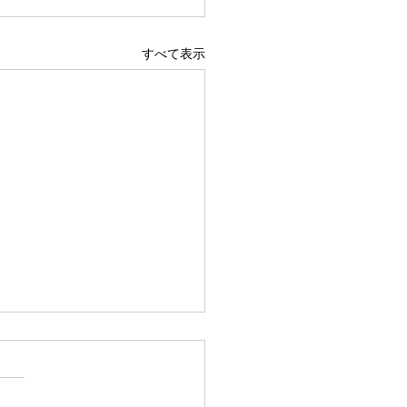
すべて表示
nix web news Vol.107を
プしました。
.107 新商品情報 Phoenix