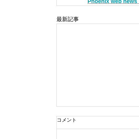
Phoenix web news 
最新記事
Phoenix web news Vol.109 を
コメント
UPしました。
VOL.108 2026年始行事