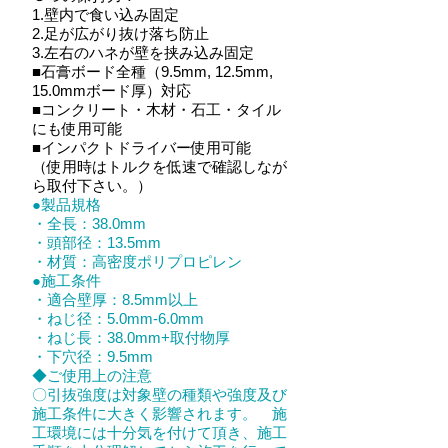
1.壁内で食い込み固定
2.足が広がり抜け落ち防止
3.左右のハネが壁を挟み込み固定
■石膏ボード全種（9.5mm, 12.5mm,
15.0mmボード厚）対応
■コンクリート・木材・石工・タイル
にも使用可能
■インパクトドライバー使用可能
（使用時はトルクを低速で確認しなが
ら取付下さい。）
●製品規格
・全長：38.0mm
・頭部径：13.5mm
・材質：高密度ポリプロピレン
●施工条件
・適合壁厚：8.5mm以上
・ねじ径：5.0mm-6.0mm
・ねじ長：38.0mm+取付物厚
・下穴径：9.5mm
◆ご使用上の注意
〇引抜強度は対象壁の種類や強度及び
施工条件に大きく影響されます。 施
工環境には十分気を付けて頂き、施工