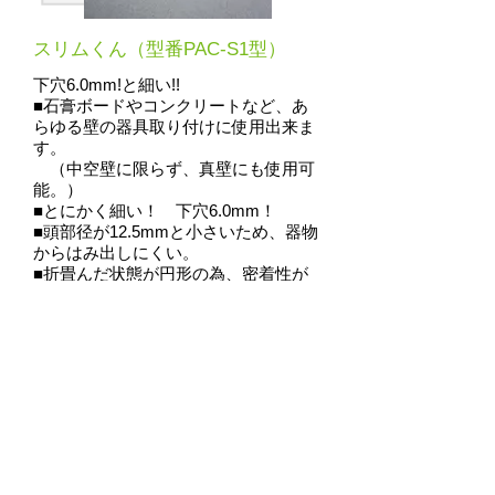
スリムくん（型番PAC-S1型）
下穴6.0mm!と細い!!
■石膏ボードやコンクリートなど、あ
らゆる壁の器具取り付けに使用出来ま
す。
（中空壁に限らず、真壁にも使用可
能。）
■とにかく細い！ 下穴6.0mm！
■頭部径が12.5mmと小さいため、器物
からはみ出しにくい。
■折畳んだ状態が円形の為、密着性が
高くｺﾝｸﾘｰﾄ等の真壁にも強度を発揮。
●製品規格
・全長（折畳時）：27.0mm
・頭部径：12.5mm
・材質：高密度ポリプロピレン
●施工条件
・適合壁厚：3.0mm以上
・ねじ径：3.5mm-4.0mm
・ねじ長：27.0mm＋取付物厚
・下穴径：6.0mm