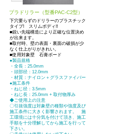
プラドリラー（型番PAC-C2型）
下穴要らずのドリラーのプラスチック
タイプ! スリムボディ!!
■鋭い先端構造により正確な位置決め
が出来ます。
■取付時、壁の表面・裏面の破損が少
なく仕上がりがきれい。
■使用対象壁 石膏ボード
●製品規格
・全長：25.0mm
・頭部径：12.0mm
・材質：ナイロン＋グラスファイバー
●施工条件
・ねじ径：3.5mm
・ねじ長：25.0mm + 取付物厚み
◆ご使用上の注意
〇引抜強度は対象壁の種類や強度及び
施工条件に大きく影響されます。 施
工環境には十分気を付けて頂き、施工
手順を十分理解してから施工を行って
下さい。