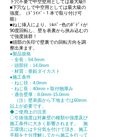
下穴不要で中空壁用としては最大級!!
■下穴なしで中空用としては最大級の
強度。（ﾄﾞﾗｲﾊﾞｰ１本で取り付け可
能）
■ねじ挿入により、ｼﾙﾊﾞｰ色のﾎﾞﾃﾞｨが
90度回転し、壁を表裏から挟み込むの
で強度抜群！
■頭部の矢印で壁裏での回転方向を調
整出来ます。
●製品規格
・全長：54.5mm
・頭部径：14.0mm
・材質：亜鉛ダイカスト
●施工条件
・ねじ径：4.0mm
・ねじ長：40mm＋取付物厚み
・適合壁厚：8.0mm-15.0mm
（注）壁表面から下地までは60mm
以上が必要です。
◆ご使用上の注意
〇引抜強度は対象壁の種類や強度及び
施工条件に大きく影響されます。 施
工環境には十分気を付けて頂き、施工
手順を十分理解してから施工を行って