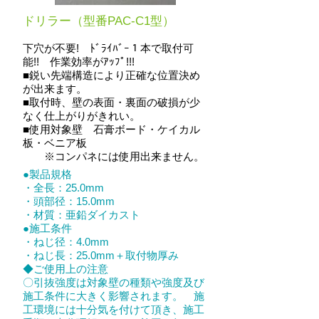
ドリラー（型番PAC-C1型）
下穴が不要! ﾄﾞﾗｲﾊﾞｰ１本で取付可
能!! 作業効率がｱｯﾌﾟ!!!
■鋭い先端構造により正確な位置決め
が出来ます。
■取付時、壁の表面・裏面の破損が少
なく仕上がりがきれい。
■使用対象壁 石膏ボード・ケイカル
板・ベニア板
※コンパネには使用出来ません。
●製品規格
・全長：25.0mm
・頭部径：15.0mm
・材質：亜鉛ダイカスト
●施工条件
・ねじ径：4.0mm
・ねじ長：25.0mm＋取付物厚み
◆ご使用上の注意
〇引抜強度は対象壁の種類や強度及び
施工条件に大きく影響されます。 施
工環境には十分気を付けて頂き、施工