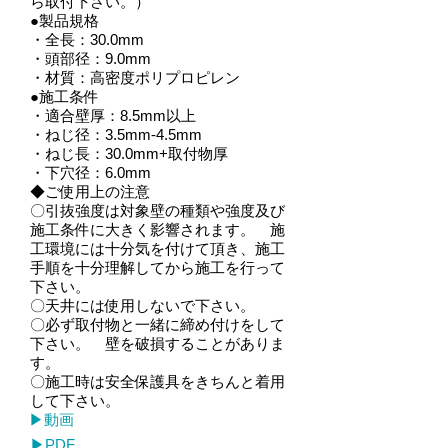
ら取付下さい。）
●製品規格
・全長：30.0mm
・頭部径：9.0mm
・材質：高密度ポリプロピレン
●施工条件
・適合壁厚：8.5mm以上
・ねじ径：3.5mm-4.5mm
・ねじ長：30.0mm+取付物厚
・下穴径：6.0mm
◆ご使用上の注意
〇引抜強度は対象壁の種類や強度及び
施工条件に大きく影響されます。 施
工環境には十分気を付けて頂き、施工
手順を十分理解してから施工を行って
下さい。
〇天井には使用しないで下さい。
〇必ず取付物と一緒に締め付けをして
下さい。 壁を破損することがありま
す。
〇施工時は安全保護具をきちんと着用
して下さい。
​▶動画
​▶PDF