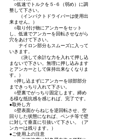
○低速でトルクを５-６（弱め）に調
整して下さい。
（インパクトドライバーは使用出
来ません。）
○取り付け物にアンカーをセット
し、低速でアンカーを回転させながら
穴をあけて下さい。
ナイロン部分もスムーズに入って
いきます。
（決して余計な力を入れて押し込
まないで下さい。無理に押し込みます
とアンカーとして保持出来なくなりま
す。）
○押し込まずにアンカーを頭部部分
まできっちり入れて下さい。
○壁裏でがっちり固定します。締め
る様な抵抗感を感じれば、完了です。
●取外し方
○壁表面からねじを逆回転させ、空
回りした状態になれば、ペンチ等で壁
に対して垂直に引抜いて下さい。（ア
ンカーは残ります。）
●ご使用上の注意