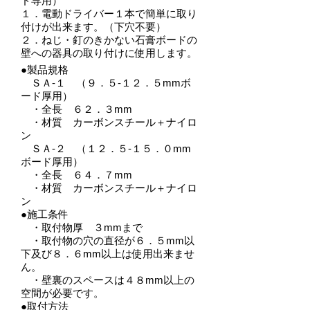
ド専用）
１．電動ドライバー１本で簡単に取り
付けが出来ます。（下穴不要）
２．ねじ・釘のきかない石膏ボードの
壁への器具の取り付けに使用します。
●製品規格
ＳＡ-１ （９．５-１２．５mmボ
ード厚用）
・全長 ６２．３mm
・材質 カーボンスチール＋ナイロ
ン
ＳＡ-２ （１２．５-１５．０mm
ボード厚用）
・全長 ６４．７mm
・材質 カーボンスチール＋ナイロ
ン
●施工条件
・取付物厚 ３mmまで
・取付物の穴の直径が６．５mm以
下及び８．６mm以上は使用出来ませ
ん。
・壁裏のスペースは４８mm以上の
空間が必要です。
●取付方法