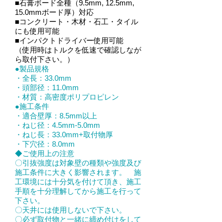
■石膏ボード全種（9.5mm, 12.5mm,
15.0mmボード厚）対応
■コンクリート・木材・石工・タイル
にも使用可能
■インパクトドライバー使用可能
（使用時はトルクを低速で確認しなが
ら取付下さい。）
●製品規格
・全長：33.0mm
・頭部径：11.0mm
・材質：高密度ポリプロピレン
●施工条件
・適合壁厚：8.5mm以上
・ねじ径：4.5mm-5.0mm
・ねじ長：33.0mm+取付物厚
・下穴径：8.0mm
◆ご使用上の注意
〇引抜強度は対象壁の種類や強度及び
施工条件に大きく影響されます。 施
工環境には十分気を付けて頂き、施工
手順を十分理解してから施工を行って
下さい。
〇天井には使用しないで下さい。
〇必ず取付物と一緒に締め付けをして